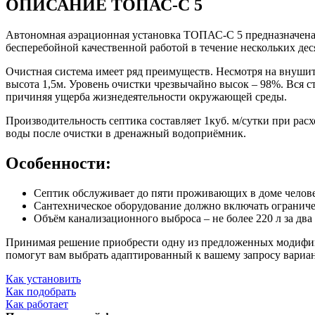
ОПИСАНИЕ ТОПАС-С 5
Автономная аэрационная установка ТОПАС-С 5 предназначена 
бесперебойной качественной работой в течение нескольких дес
Очистная система имеет ряд преимуществ. Несмотря на внушите
высота 1,5м. Уровень очистки чрезвычайно высок – 98%. Вся с
причиняя ущерба жизнедеятельности окружающей среды.
Производительность септика составляет 1куб. м/сутки при рас
воды после очистки в дренажный водоприёмник.
Особенности:
Септик обслуживает до пяти проживающих в доме челове
Сантехническое оборудование должно включать ограничен
Объём канализационного выброса – не более 220 л за два 
Принимая решение приобрести одну из предложенных модифика
помогут вам выбрать адаптированный к вашему запросу вариан
Как установить
Как подобрать
Как работает