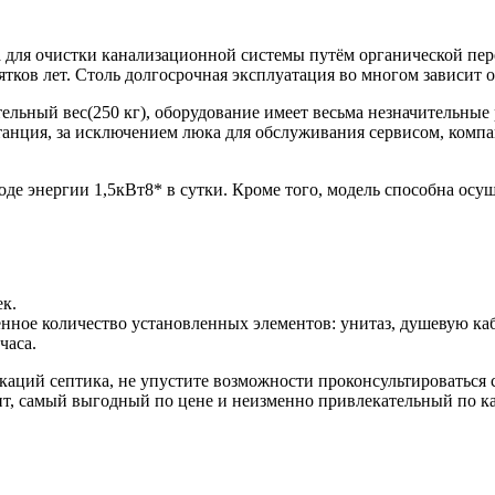
для очистки канализационной системы путём органической пере
ятков лет. Столь долгосрочная эксплуатация во многом зависит 
льный вес(250 кг), оборудование имеет весьма незначительные р
танция, за исключением люка для обслуживания сервисом, компа
ходе энергии 1,5кВт8* в сутки. Кроме того, модель способна ос
к.
ное количество установленных элементов: унитаз, душевую каб
часа.
ций септика, не упустите возможности проконсультироваться 
т, самый выгодный по цене и неизменно привлекательный по ка