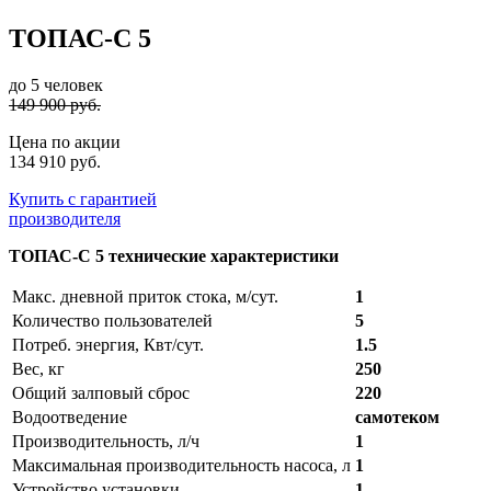
ТОПАС-С 5
до 5 человек
149 900 руб.
Цена по акции
134 910 руб.
Купить с гарантией
производителя
ТОПАС-С 5 технические характеристики
Макс. дневной приток стока, м/сут.
1
Количество пользователей
5
Потреб. энергия, Квт/сут.
1.5
Вес, кг
250
Общий залповый сброс
220
Водоотведение
самотеком
Производительность, л/ч
1
Максимальная производительность насоса, л
1
Устройство установки
1